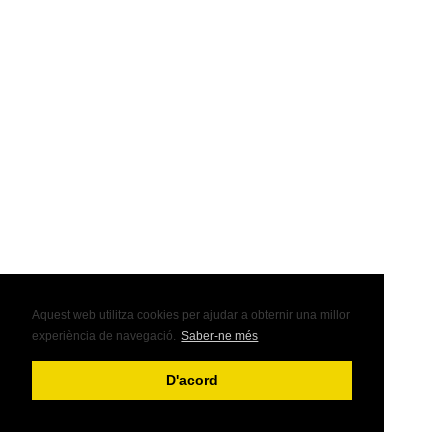
Aquest web utilitza cookies per ajudar a obternir una millor
experiència de navegació.
Saber-ne més
D'acord